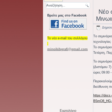
Νέο 
Βρείτε μας στο Facebook
Μινωι
Δημιου
Tο σεμινάρι
Το νέο e-mail του συλλόγου
τεχνολογίας 
:
Το σεμινάρι
minoikibgrafi
@gmail.com
Τετάρτη, Παρ
Το σεμινάρι
(Διστόμου 7)
ώρες 09:00 -
Παρακαλούμε
διεύθυνση π
https://doc
B5mO8_HG-
Εορτολόγιο