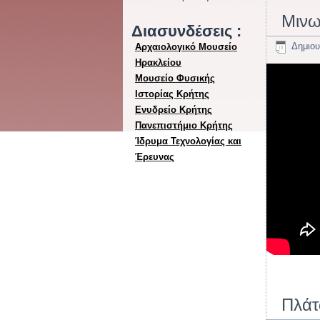
Μινω
Διασυνδέσεις :
Δημιου
Αρχαιολογικό Μουσείο
Ηρακλείου
Μουσείο Φυσικής
Ιστορίας Κρήτης
Ενυδρείο Κρήτης
Πανεπιστήμιο Κρήτης
Ίδρυμα Τεχνολογίας και
Έρευνας
Πλάτ