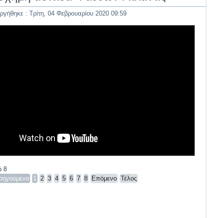
ργήθηκε : Τρίτη, 04 Φεβρουαρίου 2020 09:59
ό 8
οηγούμενο
1
2
3
4
5
6
7
8
Επόμενο
Τέλος