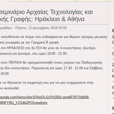
σεμινάριο Αρχαίας Τεχνολογίας και
κής Γραφής: Ηράκλειο & Αθήνα
ργήθηκε : Πέμπτη, 12 Δεκεμβρίου 2019 03:50
ο απευθύνεται σε άτομα που ενδιαφέρονται για θέματα πρώιμης μινωικής
Έ
και γνωριμίας με την Γραμμική Β γραφή.
Π
-
ο στο ΗΡΆΚΛΕΙΟ στο 3ο ΓΕΛ θα γίνει σε 4 συναντήσεις: Δευτέρα,
ασκευή και Δευτέρα, στις ώρες 18:00 - 21:00..
Π
-
ο στον ΠΕΙΡΑΙΑ θα πραγματοποιηθεί στους χώρους της Παιδαγωγικής
Σ
 σε δύο συναντήσεις: Παρασκευή και ώρες 17:30 - 21:00 και Σάββατο,
Γ
 20:00.
Μ
-
 να δηλώσετε τη συμμετοχή σας για να μας ενημερώσετε στην
Η
ου ακολουθεί:
τ
s.google.com/forms/d/e/1FAIpQLScP415Rzi-enw6P3P7Ub849-
-
4lNFYRG_YZS4bQPQ/viewform