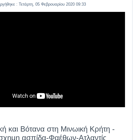
ργήθηκε : Τετάρτη, 05 Φεβρουαρίου 2020 09:33
ική και Βότανα στη Μινωική Κρήτη -
χημη ασπίδα-Φαέθων-Ατλαντίς