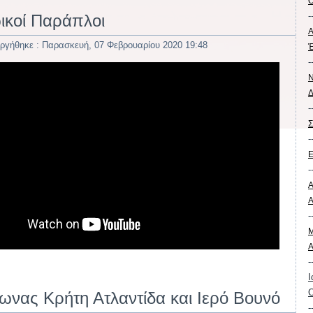
Ο
-
ικοί Παράπλοι
Α
ργήθηκε : Παρασκευή, 07 Φεβρουαρίου 2020 19:48
Έ
-
Ν
Δ
-
Σ
-
Ε
-
Α
-
Μ
Α
-
Ι
Ο
ωνας Κρήτη Ατλαντίδα και Ιερό Βουνό
-