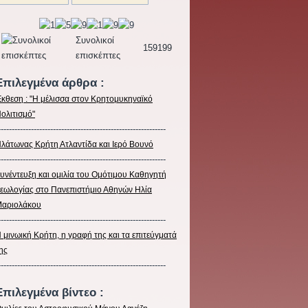
Συνολικοί
159199
επισκέπτες
Επιλεγμέ
να άρθρ
α :
κθεση : "Η μέλισσα στον Κρητομυκηναϊκό
ολιτισμό"
-------------------------------------------------------------
λάτωνας Κρήτη Ατλαντίδα και Ιερό Βουνό
-------------------------------------------------------------
υνέντευξη και ομιλία του Ομότιμου Καθηγητή
εωλογίας στο Πανεπιστήμιο Αθηνών Ηλία
αριολάκου
-------------------------------------------------------------
 μινωική Κρήτη, η γραφή της και τα επιτεύγματά
ης
-------------------------------------------------------------
Επιλεγμένα βίντεο :