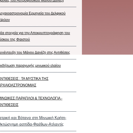
μιλίες του Αστροφυσικού Μάνου Δανέζη
-----------------------------------------------------------------
ρχαιοαστρονομία Ερμηνεία του Δελφικού
ψιλον
-----------------------------------------------------------------
έα στοιχεία για την Αποκρυπτογράφηση του
ίσκου της Φαιστού
-----------------------------------------------------------------
υνέντευξη του Μάνου Δανέζη στις Αντιθέσεις
-----------------------------------------------------------------
κδήλωση παραγωγής μινωικού ελαίου
-----------------------------------------------------------------
ΝΤΙΘΕΣΕΙΣ : ΤΑ ΜΥΣΤΙΚΑ ΤΗΣ
ΑΡΧΑΙΟΑΣΤΡΟΝΟΜΙΑΣ
-----------------------------------------------------------------
ΙΝΩΙΚΕΣ ΠΑΡΑΠΛΟΙ & ΤΕΧΝΟΛΟΓΙΑ -
ΝΤΙΘΕΣΕΙΣ
-----------------------------------------------------------------
ατρική και Βότανα στη Μινωική Κρήτη-
κτώσχημη ασπίδα-Φαέθων-Ατλαντίς
-----------------------------------------------------------------