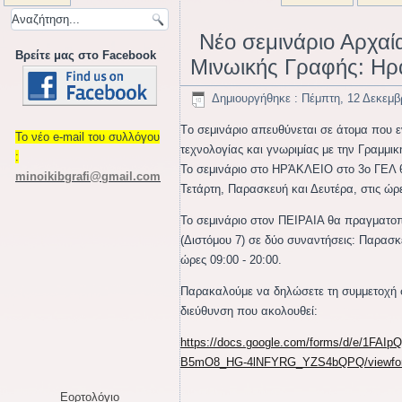
Νέο σεμινάριο Αρχαία
Βρείτε μας στο Facebook
Μινωικής Γραφής: Ηρ
Δημιουργήθηκε : Πέμπτη, 12 Δεκεμβ
Tο σεμινάριο απευθύνεται σε άτομα που ε
Το νέο e-mail του συλλόγου
τεχνολογίας και γνωριμίας με την Γραμμι
:
Το σεμινάριο στο ΗΡΆΚΛΕΙΟ στο 3ο ΓΕΛ θα
minoikibgrafi
@gmail.com
Τετάρτη, Παρασκευή και Δευτέρα, στις ώρε
Το σεμινάριο στον ΠΕΙΡΑΙΑ θα πραγματοπ
(Διστόμου 7) σε δύο συναντήσεις: Παρασκε
ώρες 09:00 - 20:00.
Παρακαλούμε να δηλώσετε τη συμμετοχή 
διεύθυνση που ακολουθεί:
https://docs.google.com/forms/d/e/1FA
B5mO8_HG-4lNFYRG_YZS4bQPQ/viewfo
Εορτολόγιο