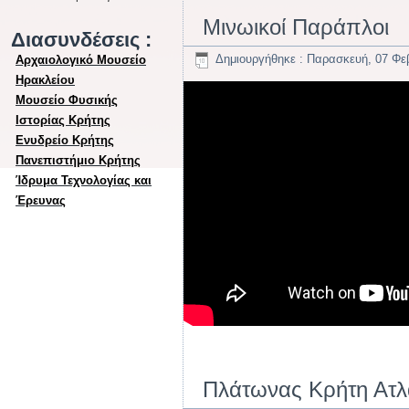
Μινωικοί Παράπλοι
Διασυνδέσεις :
Δημιουργήθηκε : Παρασκευή, 07 Φε
Αρχαιολογικό Μουσείο
Ηρακλείου
Μουσείο Φυσικής
Ιστορίας Κρήτης
Ενυδρείο Κρήτης
Πανεπιστήμιο Κρήτης
Ίδρυμα Τεχνολογίας και
Έρευνας
Πλάτωνας Κρήτη Ατλα